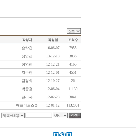
작성자
작성일
조회수
손락천
16-06-07
7955
정영진
13-12-18
3836
정영진
12-12-21
4165
지수현
12-12-01
4551
김정희
12-10-27
26
박종철
12-06-04
11130
관리자
12-02-28
3041
애프터로스쿨
12-01-12
1132801