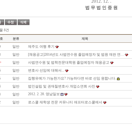
2012. 12. .
법 무 법 인 중 원
물 8건
호
분류
제목
9
일반
제주도 여행 후기
8
일반
[채용공고]2014년도 사법연수원 졸업예정자 및 법원 재판 연…
일반
사법연수원 및 법학전문대학원 졸업예정자 채용공고
6
일반
변호사 선임에 대해서...
5
일반
집행유예가 가능한가요? 가능하다면 바로 선임 원합니다.
4
일반
법인설립 및 권재칠변호사 개업소연회 사진
2012. 2. 28. 영남일보
3
일반
2
일반
로스쿨 재학생 전문 커뮤니티 애프터로스쿨에서