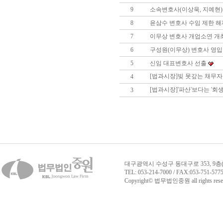
9
소속변호사(이상욱, 지예현)
8
윤삼수 변호사 수임 제한 해
7
이무상 변호사 개업소연 개
6
구성원(이무상) 변호사 영입
5
신임 대표변호사 선출
[법과시장]빚 못갚는 채무자 
4
[법과시장]'파산'보다는 '회
3
대구광역시 수성구 동대구로 353, 9층
TEL: 053-214-7000 / FAX:053-751-
Copyright© 법무법인중원 all rights rese