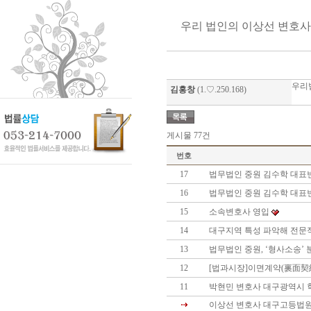
우리 법인의 이상선 변호
우리법
김홍창
(1.♡.250.168)
게시물 77건
번호
17
법무법인 중원 김수학 대표
16
법무법인 중원 김수학 대표
15
소속변호사 영입
14
대구지역 특성 파악해 전문
13
법무법인 중원, ‘형사소송’
12
[법과시장]이면계약(裏面契
11
박현민 변호사 대구광역시
이상선 변호사 대구고등법원